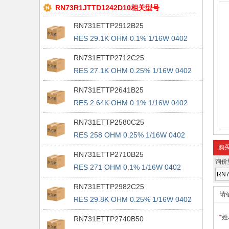
RN73R1JTTD1242D10相关型号
RN731ETTP2912B25
RES 29.1K OHM 0.1% 1/16W 0402
RN731ETTP2712C25
RES 27.1K OHM 0.25% 1/16W 0402
RN731ETTP2641B25
RES 2.64K OHM 0.1% 1/16W 0402
RN731ETTP2580C25
RES 258 OHM 0.25% 1/16W 0402
购
RN731ETTP2710B25
询价
RES 271 OHM 0.1% 1/16W 0402
RN731ETTP2982C25
请
RES 29.8K OHM 0.25% 1/16W 0402
*
姓
RN731ETTP2740B50