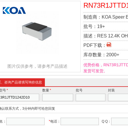
RN73R1JTTD
制造商：
KOA Speer El
批号：
19+
描述：
RES 12.4K OH
PDF下载：
库存数量：
2000+
优势价格，RN73R1JTT
图片仅供参考，请参考产品描述
发货可发货。
买、咨询产品请填写询价信息
型号
*
数量
*
批号
封装
确认联系方式，3分钟内即可给您回复
名：
*
电话：
Q Q：