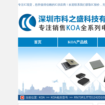
专注IC现货，您所值得信赖的IC供应商！欢迎联系我们获取IC报价，
首页
KOA产品线
当前位置:
KOA
>>
KOA相关型号
>>
RN73R1JTTD1242D