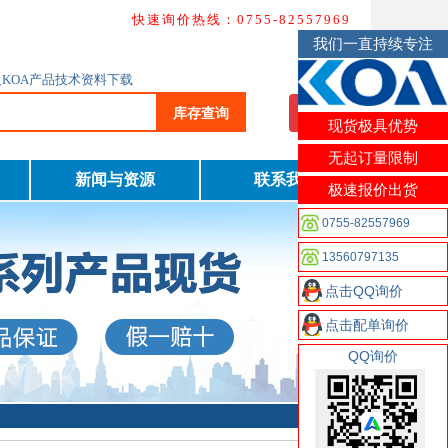
快速询价热线：0755-82557969
我们一直持续专注
及KOA产品技术资料下载
库存查询
我要询价
现货极具优势
无起订量限制
新闻与资源
联系我们
极速报价出货
0755-82557969
13560797135
点击QQ询价
点击配单询价
QQ询价