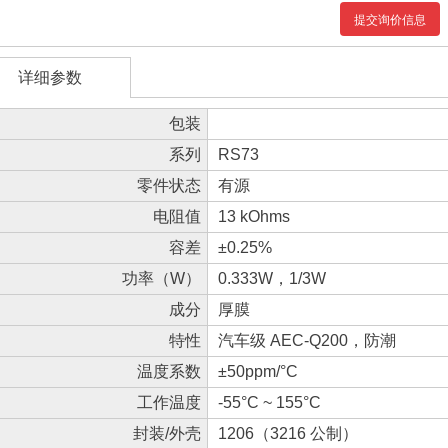
提交询价信息
详细参数
包装
系列
RS73
零件状态
有源
电阻值
13 kOhms
容差
±0.25%
功率（W）
0.333W，1/3W
成分
厚膜
特性
汽车级 AEC-Q200，防潮
温度系数
±50ppm/°C
工作温度
-55°C ~ 155°C
封装/外壳
1206（3216 公制）