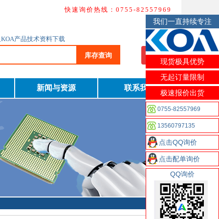
快速询价热线：0755-82557969
我们一直持续专注
及KOA产品技术资料下载
库存查询
我要询价
现货极具优势
无起订量限制
新闻与资源
联系我们
极速报价出货
0755-82557969
13560797135
点击QQ询价
点击配单询价
QQ询价