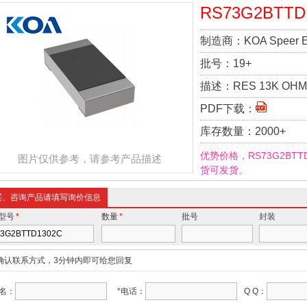
RS73G2BTTD
制造商：
KOA Speer El
批号：
19+
描述：
RES 13K OHM 
PDF下载：
库存数量：
2000+
优势价格，RS73G2BT
图片仅供参考，请参考产品描述
货可发货。
买、咨询产品请填写询价信息
型号
*
数量
*
批号
封装
确认联系方式，3分钟内即可给您回复
名：
*
电话：
Q Q：