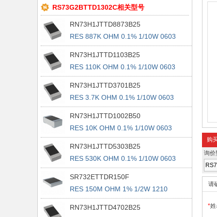
RS73G2BTTD1302C相关型号
RN73H1JTTD8873B25
RES 887K OHM 0.1% 1/10W 0603
RN73H1JTTD1103B25
RES 110K OHM 0.1% 1/10W 0603
RN73H1JTTD3701B25
RES 3.7K OHM 0.1% 1/10W 0603
RN73H1JTTD1002B50
RES 10K OHM 0.1% 1/10W 0603
购
RN73H1JTTD5303B25
询价
RES 530K OHM 0.1% 1/10W 0603
SR732ETTDR150F
请
RES 150M OHM 1% 1/2W 1210
*
姓
RN73H1JTTD4702B25