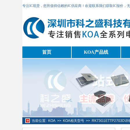
专注IC现货，您所值得信赖的IC供应商！欢迎联系我们获取IC报价，
首页
KOA产品线
当前位置:
KOA
>>
KOA相关型号
>>
RK73G1ETTP2703D