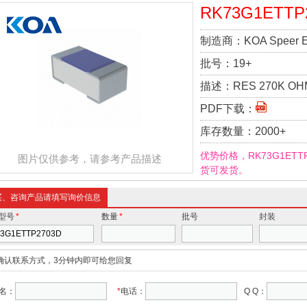
RK73G1ETTP
制造商：
KOA Speer El
批号：
19+
描述：
RES 270K OHM
PDF下载：
库存数量：
2000+
优势价格，RK73G1ET
图片仅供参考，请参考产品描述
货可发货。
买、咨询产品请填写询价信息
型号
*
数量
*
批号
封装
确认联系方式，3分钟内即可给您回复
名：
*
电话：
Q Q：