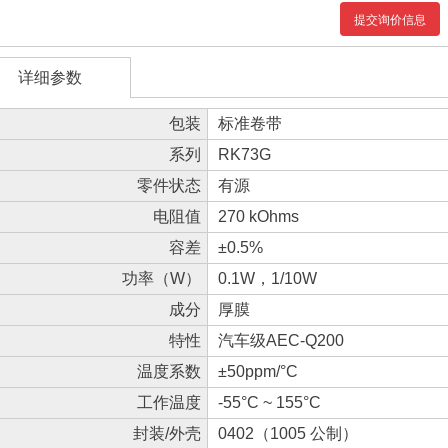
提交询价信息
详细参数
包装
标准卷带
系列
RK73G
零件状态
有源
电阻值
270 kOhms
容差
±0.5%
功率（W）
0.1W，1/10W
成分
厚膜
特性
汽车级AEC-Q200
温度系数
±50ppm/°C
工作温度
-55°C ~ 155°C
封装/外壳
0402（1005 公制）