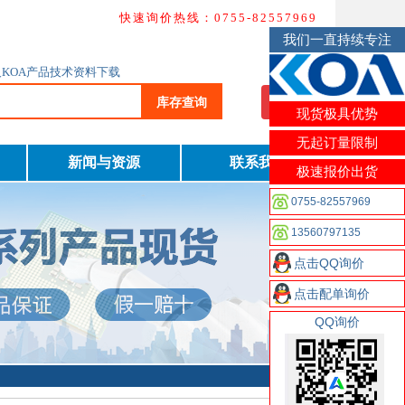
快速询价热线：0755-82557969
我们一直持续专注
及KOA产品技术资料下载
库存查询
我要询价
现货极具优势
无起订量限制
新闻与资源
联系我们
极速报价出货
0755-82557969
13560797135
点击QQ询价
点击配单询价
QQ询价